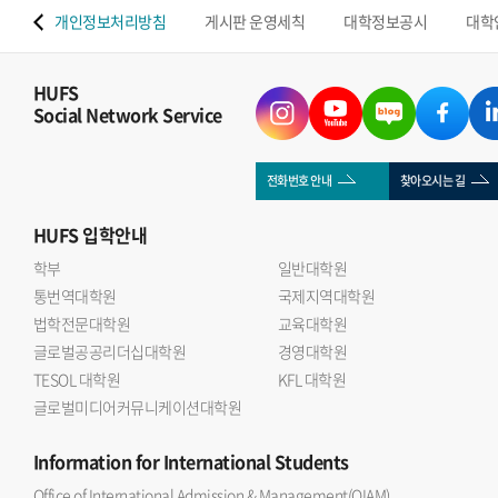
 맵
개인정보처리방침
게시판 운영세칙
대학정보공시
대학
HUFS
Social Network Service
전화번호 안내
찾아오시는 길
HUFS
입학안내
학부
일반대학원
통번역대학원
국제지역대학원
법학전문대학원
교육대학원
글로벌공공리더십대학원
경영대학원
TESOL 대학원
KFL 대학원
글로벌미디어커뮤니케이션대학원
Information
for International Students
Office of International Admission & Management(OIAM)