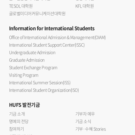
TESOL 대학원
KFL 대학원
글로벌미디어커뮤니케이션대학원
Information
for International Students
Office of International Admission & Management(OIAM)
International Student Support Center(ISSC)
Undergraduate Admission
Graduate Admission
Student Exchange Program
Visiting Program
International Summer Session(ISS)
International Student Organization(ISO)
HUFS
발전기금
기금 소개
기부자 예우
명예의 전당
기금 소식
참여하기
기부·수혜 Stories