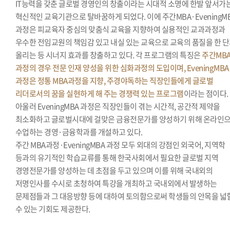
IT능력을 갖춘 글로벌 경영인의 창출이라는 시대적 소명에 한발 앞서가
혁신적인 교육기관으로 탈바꿈하게 되었다. 이에 주간MBA·EveningM
과정은 피교육자 중심의 맞춤식 교육을 지향하여 실용적인 교과과정과
우수한 전임교원의 책임감 있고 내실 있는 교육으로 교육의 품질을 한 
올리는 등 시너지 효과를 창출하고 있다. 각 프로그램의 특징은
주간MB
과정의 경우 전문 인재 양성을 위한 심화과정의 도입이며, EveningMBA
과정은 정통 MBA과정을 지향, 주경야독하는 직장인들에게 글로벌
리더로서의 꿈을 실현하게 해 주는 경쟁력 있는 프로그램
이라는 점이다.
아울러 EveningMBA 과정은 직장인들이 겪는 시간적, 공간적 제약을
최소화하고 글로벌시대에 걸맞은 금융전문가를 양성하기 위해 온라인
수업하는 경영·금융학과를 개설하고 있다.
주간 MBA과정·EveningMBA 과정 모두 외대의 강점인 외국어, 지역학
등과의 유기적인 학습교류를 통해 한국사회에서 필요한 글로벌 지역
경영전문가를 양성하는 데 초점을 두고 있으며 이를 위해 국내외의
저명인사를 수시로 초청하여 특강을 개최하고 국내외에서 발생하는
문제점들과 그 대응방향 등에 대하여 토의함으로써 학생들의 안목을 넓
수 있는 기회도 제공한다.