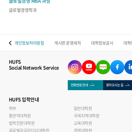
글로벌경영 MBA 과정
글로벌경영학과
 맵
개인정보처리방침
게시판 운영세칙
대학정보공시
대학
HUFS
Social Network Service
전화번호 안내
찾아오시는 길
HUFS
입학안내
학부
일반대학원
통번역대학원
국제지역대학원
법학전문대학원
교육대학원
글로벌공공리더십대학원
경영대학원