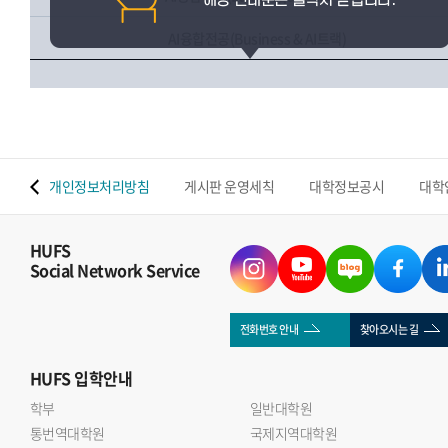
AI융합전공(Business & AI트랙)
 맵
개인정보처리방침
게시판 운영세칙
대학정보공시
대학
HUFS
Social Network Service
전화번호 안내
찾아오시는 길
HUFS
입학안내
학부
일반대학원
통번역대학원
국제지역대학원