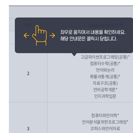
학년
Language & AI 트랙
1
고급파이썬프로그래밍(공통)*
고급파이썬프로그래밍(공통)*
컴퓨터수학(공통)*
언어와논리
2
확률과통계(공통)*
자료구조(공통)
언어공학개론*
인지과학입문
컴퓨터와언어학*
언어분석을위한프로그래밍*
3
코퍼스와언어자료