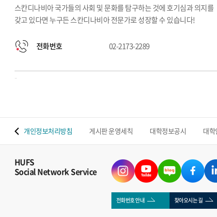
스칸디나비아 국가들의 사회 및 문화를 탐구하는 것에 호기심과 의지를
갖고 있다면 누구든 스칸디나비아 전문가로 성장할 수 있습니다!
전화번호
02-2173-2289
-
 맵
개인정보처리방침
게시판 운영세칙
대학정보공시
대학
HUFS
Social Network Service
전화번호 안내
찾아오시는 길