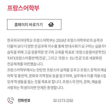
독일어과
프랑스어학부
노어과
스페인어과
이탈리아어과
홈페이지 바로가기
포르투갈어과
네덜란드어과
한국외국어대학교 프랑스어학부는 2016년 프랑스어학부로의 승격과
스칸디나비아어과
더불어 보다 다양한 전공과목 이수를 통해 현대사회가 요구하는 실용지
습득을 위해 고급 응용학문 연구와 교육을 목표로 ‘프랑스응용어문학전공
‘FATI(프랑스어통번역)전공’, 그리고 ‘프랑스·EU 전공’으로 세분화된
전공체계를 마련했습니다.
프랑스어학부에서는 탄탄한 프랑스어 실력을 갖추고 프랑스 문학과 예술
어학 및 통번역, 문화와 지역정보 등을 탐구하며, 실무에서 이를 적용시킬
있게 학생들을 돕는 것을 목표로 합니다. 프랑스의 언어, 문화, 예술을
사랑하는 학생이라면 언제든 환영합니다.
전화번호
02-2173-2282