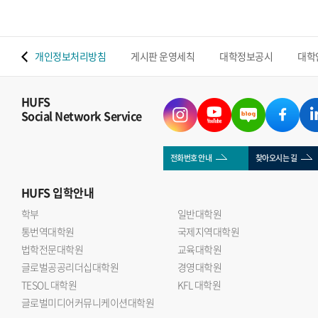
 맵
개인정보처리방침
게시판 운영세칙
대학정보공시
대학
HUFS
Social Network Service
전화번호 안내
찾아오시는 길
HUFS
입학안내
학부
일반대학원
통번역대학원
국제지역대학원
법학전문대학원
교육대학원
글로벌공공리더십대학원
경영대학원
TESOL 대학원
KFL 대학원
글로벌미디어커뮤니케이션대학원