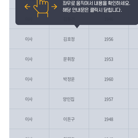
이사
김동건
1946
[]
이사
김호정
1956
[]
이사
문휘창
1953
[]
이사
박정운
1960
[]
이사
양인집
1957
[]
Y
a
n
gi
nji
p
이사
이돈구
1948
[]