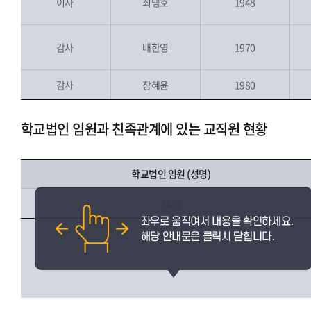
이사
최맹호
1948
[]
감사
배한영
1970
(
A
u
di
t)
감사
장혜윤
1980
(
A
u
di
t)
학교법인 임원과 친족관계에 있는 교직원 현황
학교법인 임원 (성명)
해 당