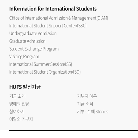
Information
for International Students
Office of International Admission & Management(OIAM)
International Student Support Center(ISSC)
Undergraduate Admission
Graduate Admission
Student Exchange Program
Visiting Program
International Summer Session(ISS)
International Student Organization(ISO)
HUFS
발전기금
기금 소개
기부자 예우
명예의 전당
기금 소식
참여하기
기부·수혜 Stories
이달의 기부자