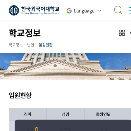
Language
학교정보
학교정보
법인
임원현황
임원현황
직위
성명
출생연도
이사장
김종철
1952