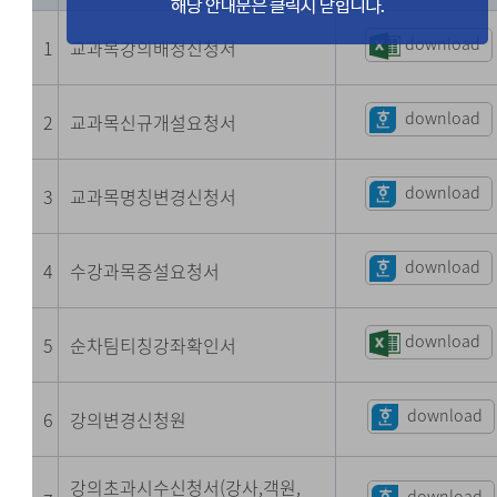
download
1
교과목강의배정신청서
download
2
교과목신규개설요청서
download
3
교과목명칭변경신청서
download
4
수강과목증설요청서
download
5
순차팀티칭강좌확인서
download
6
강의변경신청원
강의초과시수신청서(강사,객원,
download