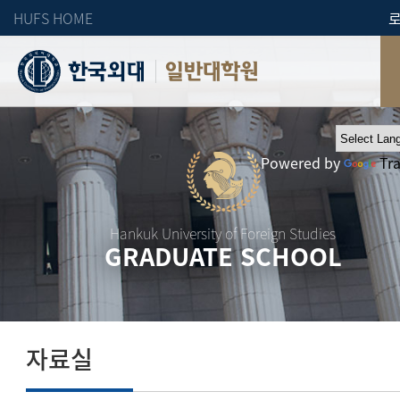
HUFS HOME
일반대학원
Powered by
Tr
Hankuk University of Foreign Studies
GRADUATE SCHOOL
자료실