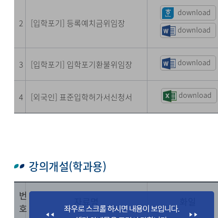
download
2
[입학포기] 등록예치금위임장
download
download
3
[입학포기] 입학포기환불위임장
download
4
[외국인] 표준입학허가서신청서
강의개설(학과용)
번
자료명
화일
호