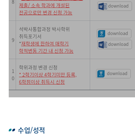
8
제출/ 소속 학과에 개설된
download
전공으로만 변경 신청 가능
석박사통합과정 박사학위
download
취득포기서
9
*
재학생에 한하여 매학기
download
학적변동 기간 내 신청 가능
학위과정 변경 신청
1
download
* 2학기이상 4학기미만 등록,
0
6학점이상 취득시 신청
수업/성적