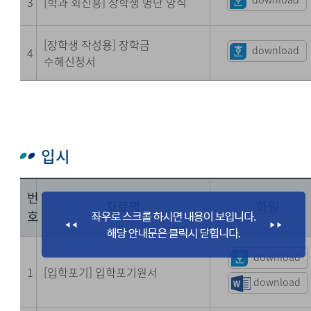
3
[학과 회신용] 장학생 명단 양식
[장학생 작성용] 장학금
download
4
수혜신청서
입시
번
자료명
화일
호
download
1
[입학포기] 입학포기원서
download