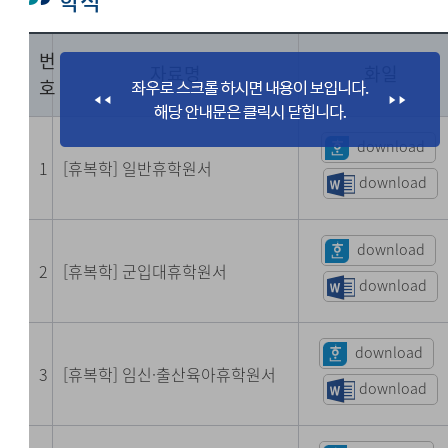
학적
번
자료명
화일
호
download
1
[휴복학] 일반휴학원서
download
download
2
[휴복학] 군입대휴학원서
download
download
3
[휴복학] 임신·출산육아휴학
원서
download