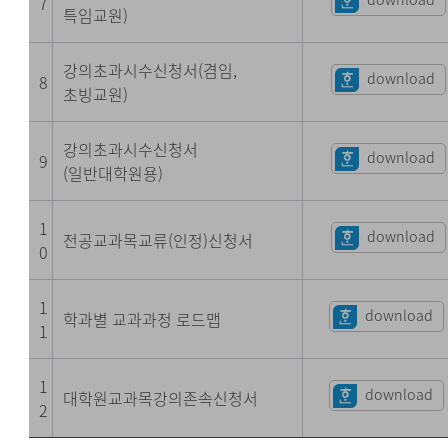
7
특임교원)
강의초과시수신청서(겸임,
download
8
초빙교원)
강의초과시수신청서
download
9
(일반대학원용)
1
download
전공교과목교류(인정)신청서
0
1
download
학과별 교과과정 로드맵
1
1
download
대학원교과목강의존속신청서
2