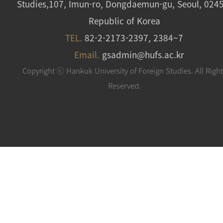
Studies,107, Imun-ro, Dongdaemun-gu, Seoul, 024
Republic of Korea
TEL.
82-2-2173-2397, 2384~7
Email.
gsadmin@hufs.ac.kr
Copyright ⓒ Hankuk University of Foreign Studies. All Righ
Reserved.