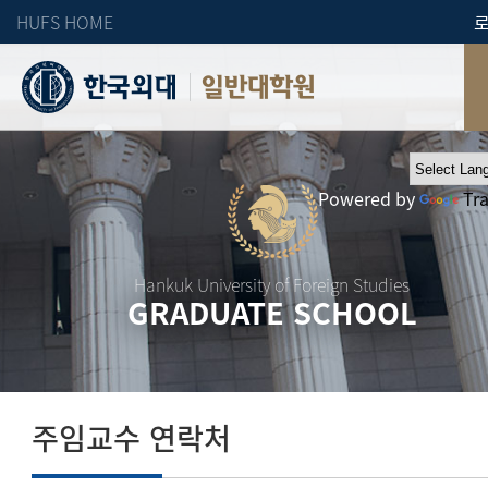
HUFS HOME
일반대학원
Powered by
Tr
Hankuk University of Foreign Studies
GRADUATE SCHOOL
주임교수 연락처