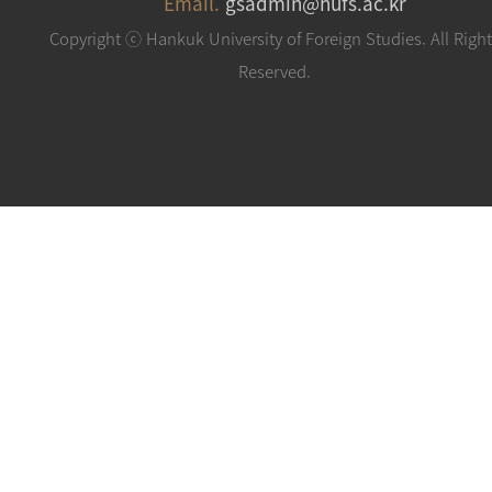
Email.
gsadmin@hufs.ac.kr
Copyright ⓒ Hankuk University of Foreign Studies. All Righ
Reserved.