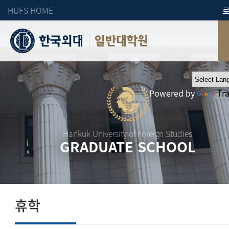
HUFS HOME
일반대학원
Powered by
Tr
Hankuk University of Foreign Studies
GRADUATE SCHOOL
휴학